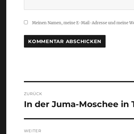
Meinen Namen, meine E-Mail-Adresse und meine Web
Beitrags-
ZURÜCK
Navigation
In der Juma-Moschee in T
Vorheriger
Beitrag:
WEITER