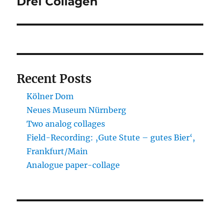
Drei Collagen
Nächster
Beitrag:
Recent Posts
Kölner Dom
Neues Museum Nürnberg
Two analog collages
Field-Recording: ‚Gute Stute – gutes Bier‘,
Frankfurt/Main
Analogue paper-collage